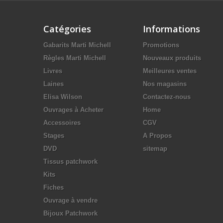
Catégories
Informations
Gabarits Marti Michell
Promotions
Règles Marti Michell
Nouveaux produits
Livres
Meilleures ventes
Laines
Nos magasins
Elisa Wilson
Contactez-nous
Ouvrages à Acheter
Home
Accessoires
CGV
Stages
A Propos
DVD
sitemap
Tissus patchwork
Kits
Fiches
Ouvrage à vendre
Bijoux Patchwork