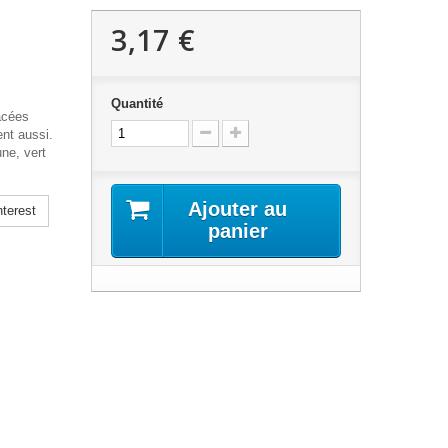
3,17 €
Quantité
acées
ent aussi.
une, vert
Ajouter au
terest
panier